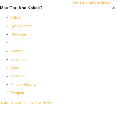
DINKES.P.IRT.NO.2021671013046-23. Isi 140gram dikemas dalam
POSTINGAN LAINNYA
Mau Cari Apa Kakak?
kantung plastik bening tebal 20 x 40cm yang eksklusif.
Bekerja sama dengan Rania Fresh kini kami hadir untuk melayani
Artikel
kebutuhan penggemar Kerupuk Palembang model keriting untuk
Ayam Potong
wilayah Jabodetabek, Pulau Jawa dan seluruh Indonesia. Harga
fillet ayam
Rp.15rb untuk kemasan 140gram. Kami juga terbuka bila Anda
halal
juga ingin bekerja sama dengan kami sebagai agen penjualan
jajanan
Kerupuk Nonna. Free delivery untuk...
Jalan-jalan
Kurma
masakan
Minyak Goreng
Pempek
TAMPILKAN SELENGKAPNYA
resep masakan
Roti