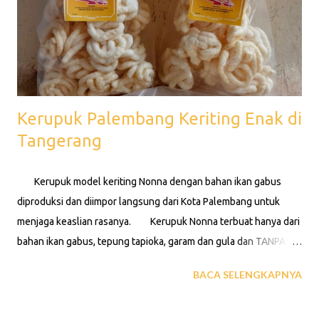
Kerupuk Palembang Keriting Enak di
Tangerang
Kerupuk model keriting Nonna dengan bahan ikan gabus
diproduksi dan diimpor langsung dari Kota Palembang untuk
menjaga keaslian rasanya. Kerupuk Nonna terbuat hanya dari
bahan ikan gabus, tepung tapioka, garam dan gula dan TANPA
BAHAN PENGAWET. Kerupuk Palembang Nonna memiliki rasa
BACA SELENGKAPNYA
yang khas dibuat dan dikemas dengan cara yang bersih dan
higienis dan sudah mengantongi izin