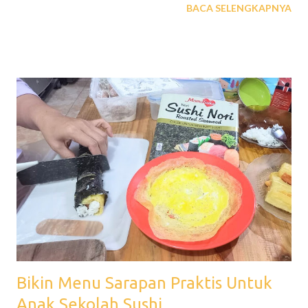
BACA SELENGKAPNYA
kemudian ada pula penjual lun pia asal Tiongkok yang menjual
lunpia rasa asin, mereka kemudian menikah dan lahirlah lumpia
rasa asin manis. Di Tangerang ada pula hidangan lumpia basah
dengan bahan yang mudah dibuat sendiri dirumah, kaya serat,
gizi dan hanya perlu sedikit minyak goreng. Tersebar di Kota
Tangerang tapi paling mudah kamu bisa temui di Kawasan Kuliner
Pasar Lama Tangerang pada malam hari. View this post on
Instagram A post shared by Rania Groceryu
(@raniachickenandegg) Lihat Juga: Telur Ayam Negeri Telur
Ayam Kampung Roti Tawar Products Kembali ke Beranda
Bikin Menu Sarapan Praktis Untuk
Anak Sekolah Sushi