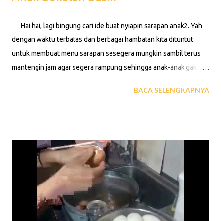
Hai hai, lagi bingung cari ide buat nyiapin sarapan anak2. Yah
dengan waktu terbatas dan berbagai hambatan kita dituntut
untuk membuat menu sarapan sesegera mungkin sambil terus
mantengin jam agar segera rampung sehingga anak-anak gak
terlambat berangkat ke sekolah. Kreasi pagi untuk bekal ke
BACA SELENGKAPNYA
Sinta dan Anjani menuntut ilmu dan cocok juga untuk timbel
kakang arjuna ke sawah. Kali ini kita bikin susi tapi non similikiti ya
😄. praktis dan bisa dibuat kurang dari 30 menit. Karena asas
praktis diatas bahan yang diperlukan cuma rumput laut kemasan,
sosis, telur ayam dan nasi putih atau ditambahkan bahan2 lain
silahkan aja, oya sosisnya digoreng dulu ya. Selengkapnya
saksikan video pendek diatas hingga usai, dijamin gampang
bikinnya. Kalo udah nonton buruan siapin bahannya buat bikin
esok pagi. Bosen atuh bekel nasi uduk melulu😄😄