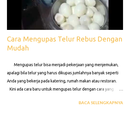
Cara Mengupas Telur Rebus Dengan
Mudah
Mengupas telur bisa menjadi pekerjaan yang menjemukan,
apalagi bila telur yang harus dikupas jumlahnya banyak seperti
Anda yang bekerja pada katering, rumah makan atau restoran.
Kini ada cara baru untuk mengupas telur dengan cara yang
mudah dan menyenangkan. Apalagi bila Anda mengerjakan ini
BACA SELENGKAPNYA
dengan dengan diiringi musik dan didampingi dengan orang yang
Anda sayangi. Seperti apa caranya? Yuk kita saksikan tayangan
video dibawah hingga usai. Video diatas bukan milik kami,
kami mendapatkannya dari grup WhatsApp, sengaja kami upload