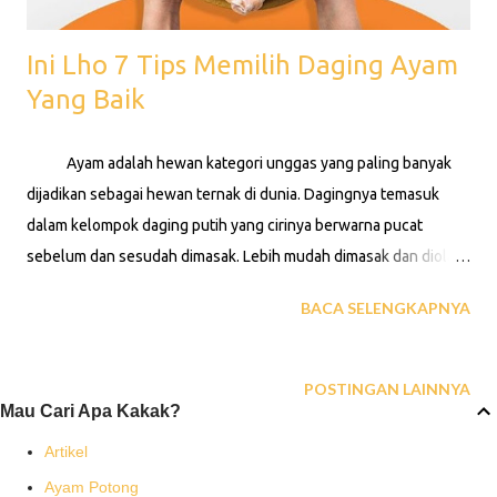
Ini Lho 7 Tips Memilih Daging Ayam
Yang Baik
Ayam adalah hewan kategori unggas yang paling banyak
dijadikan sebagai hewan ternak di dunia. Dagingnya temasuk
dalam kelompok daging putih yang cirinya berwarna pucat
sebelum dan sesudah dimasak. Lebih mudah dimasak dan diolah
serta rasanya yang lezat membuat daging ayam terbanyak
BACA SELENGKAPNYA
dijadikan olahan dan masakan. Masyarakat Indonesia
menyukai daging ayam, sehingga daging ayam begitu mudah
didapatkan baik di pasar, supermarket, mall hingga warung-
POSTINGAN LAINNYA
Mau Cari Apa Kakak?
warung. Nah bagi Anda tahukah cara memilih daging ayam
potong kualitas baik yang hendak dibeli? Ini dia tipsnya. 1.
Artikel
Perhatikan warna ayam Daging ayam yang baru dipotong
Ayam Potong