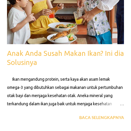
Anak Anda Susah Makan Ikan? Ini dia
Solusinya
Ikan mengandung protein, serta kaya akan asam lemak
omega-3 yang dibutuhkan sebagai makanan untuk pertumbuhan
otak bayi dan menjaga kesehatan otak. Aneka mineral yang
terkandung dalam ikan juga baik untuk menjaga kesehatan
tulang dan gigi dan menurunkan resiko penyakit jantung. Namun
BACA SELENGKAPNYA
dibalik segudang manfaatnya ternyata banyak juga orang-orang
yang tidak menyukai ikan atau lebh memilih daging ayam ataupun