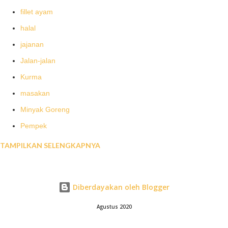
berwarna pucat segar. Cara terbaik menyimpan ayam setelah
fillet ayam
dipotong adalah dengan langsung menaruhnya di lemari es atau
halal
dibekukan, jika tidak dalam 2 jam warnanya akan berubah menjadi
jajanan
kekuningan. Jika Anda jalan-jalan ke pasar tradisional mungkin
Anda akan menemukan ay...
Jalan-jalan
Kurma
masakan
Minyak Goreng
Pempek
TAMPILKAN SELENGKAPNYA
resep masakan
Roti
sertifikasi halal umkm
Diberdayakan oleh Blogger
Snacks
Agustus 2020
Telur Ayam