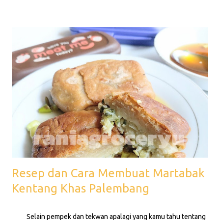
daging hewan berkaki empat, itulah sebabnya selalu ada
hidangan menu ayam bahkan pada restoran yang menjual
seafood sekalipun. Berikut beberapa alasan mengapa orang-
orang tidak suka makan ikan diantaranya: Bau yang tidak sedap,
tekstur yang tidak disukai, kuranganya informasi dan edukasi.
semakin banyak tahu tentang makanan buatan pabrik yang jauh
lebih enak dan pengalaman masa lalu yang membuat trauma.
Dibawah ini adalah beberapa cara atau trik agar anak-anak mau
menikmati hidangan 1. Menyajikan Ikan dalam Bentuk yang
Menarik - Membuat bent...
Resep dan Cara Membuat Martabak
Kentang Khas Palembang
Selain pempek dan tekwan apalagi yang kamu tahu tentang