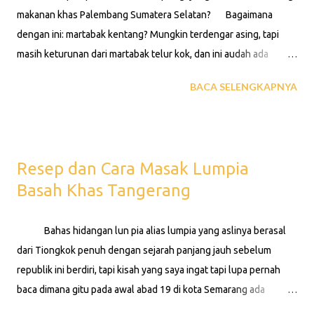
makanan khas Palembang Sumatera Selatan? Bagaimana
dengan ini: martabak kentang? Mungkin terdengar asing, tapi
masih keturunan dari martabak telur kok, dan ini audah ada
kentang yang juga sumber karbohidrat jadi kamu enggak perlu
BACA SELENGKAPNYA
menyantapnya dengan nasi, si cinta sejati Bangsa Indonesia.
Diberi hidangan seperti ini siapa yang bisa nolak? Lebih detail
tentang cara bikin, bahan dsb martabak kentang asli Palembang
silahkan Anda menjaksikan tajangan video diatas hingga usai.
Resep dan Cara Masak Lumpia
Lihat juga: Telur Ayam Omega 3 Telur Ayam Curah Products
Basah Khas Tangerang
Kembali ke Beranda
Bahas hidangan lun pia alias lumpia yang aslinya berasal
dari Tiongkok penuh dengan sejarah panjang jauh sebelum
republik ini berdiri, tapi kisah yang saya ingat tapi lupa pernah
baca dimana gitu pada awal abad 19 di kota Semarang ada
penjual lumpia asal Jawa yang menjual lumpia rasa manis,