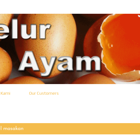
Langsung ke konten utama
 Kami
Our Customers
el
masakan