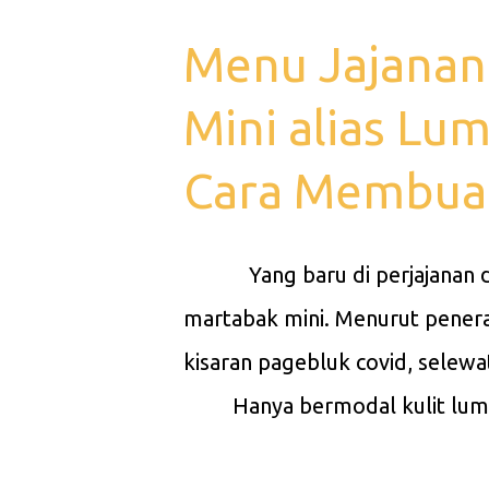
s
Menu Jajanan
t
i
Mini alias Lu
n
g
Cara Membua
a
n
Yang baru di perjajanan dunia
martabak mini. Menurut penera
kisaran pagebluk covid, selewa
Hanya bermodal kulit lumpia
jajanan ini mudah di duplikasi,