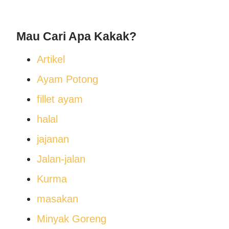
bikin sendiri dirumah. Cukup m
Rp.6000/porsi (Februari 2024).
Mau Cari Apa Kakak?
video ini sampai habis.. Lihat
Artikel
Kembali ke Beranda
Ayam Potong
fillet ayam
halal
jajanan
Jalan-jalan
Kurma
masakan
Minyak Goreng